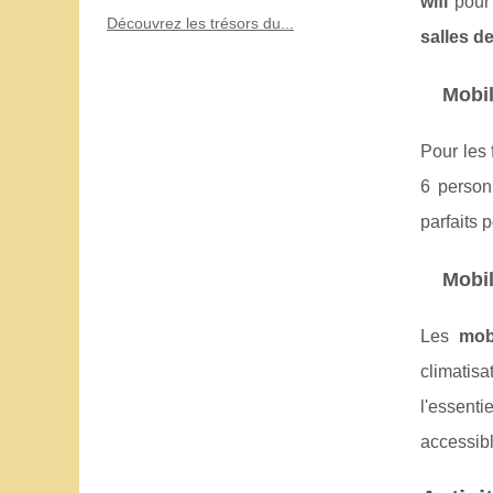
wifi
pour 
Découvrez les trésors du...
salles d
Mobi
Pour les
6 perso
parfaits 
Mobi
Les
mob
climatis
l'essenti
accessib