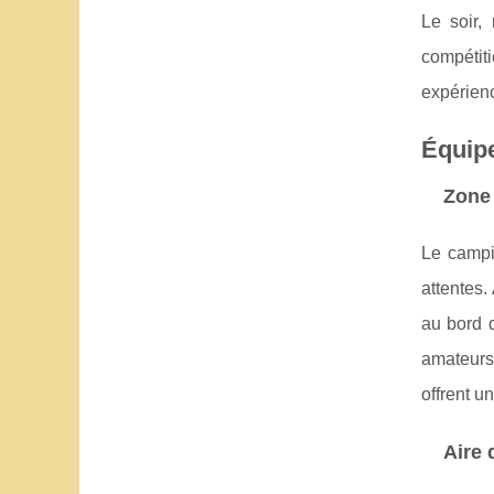
Le soir,
compétit
expérienc
Équip
Zone 
Le campi
attentes
au bord 
amateurs 
offrent u
Aire 