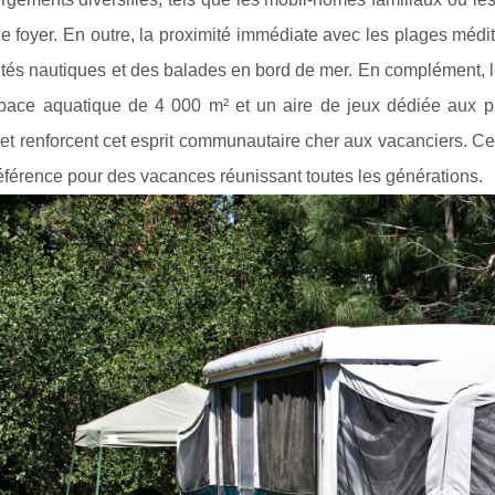
 foyer. En outre, la proximité immédiate avec les plages médit
vités nautiques et des balades en bord de mer. En complément
pace aquatique de 4 000 m² et un aire de jeux dédiée aux pl
et renforcent cet esprit communautaire cher aux vacanciers. Ce
éférence pour des vacances réunissant toutes les générations.