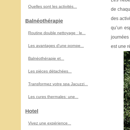
Quelles sont les activités...
de chaque
des acti
Balnéothérapie
qu’un es
Routine double nettoyage : le...
journées 
Les avantages d'une pompe...
est une r
Balnéothérapie et...
Les pièces détachées...
Transformez votre spa Jacuzzi...
Les cures thermales: une...
Hotel
Vivez une expérience...