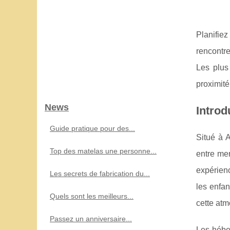
Planifie
rencontre
Les plus
proximité
News
Introd
Guide pratique pour des...
Situé à 
Top des matelas une personne...
entre me
expérienc
Les secrets de fabrication du...
les enfan
Quels sont les meilleurs...
cette atmo
Passez un anniversaire...
Les héber