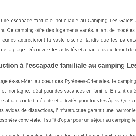
z une escapade familiale inoubliable au Camping Les Galets à
nt. Ce camping offre des logements variés, allant de modèles 
 jeunes apprécieront la vaste piscine, tandis que les parents
 de la plage. Découvrez les activités et attractions qui feront
uction à l'escapade familiale au camping Le
Argelès-sur-Mer, au cœur des Pyrénées-Orientales, le camping
r et montagne, idéal pour des vacances en famille.
En tant qu’
e alliant confort, détente et activités pour tous les âges. Que 
ts avides de distractions, l’infrastructure garantit une harmoni
sphère conviviale, il suffit d'
opter pour un séjour au camping les
gements diversifiés, tels que les mobil-homes familiaux ou le