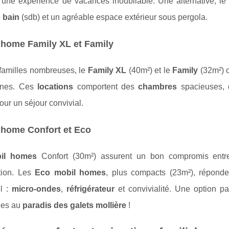
une expérience de vacances inoubliable. Une alternative, l
e bain
(sdb) et un agréable espace extérieur sous pergola.
lhome Family XL et Family
 familles nombreuses, le
Family XL
(40m²) et le
Family
(32m²) o
nnes. Ces
locations
comportent des
chambres
spacieuses,
pour un séjour convivial.
lhome Confort et Eco
il homes
Confort (30m²) assurent un bon compromis entre f
ation. Les
Eco mobil homes
, plus compacts (23m²), réponde
el :
micro-ondes
,
réfrigérateur
et convivialité. Une option pa
les au
paradis des galets mollière
!