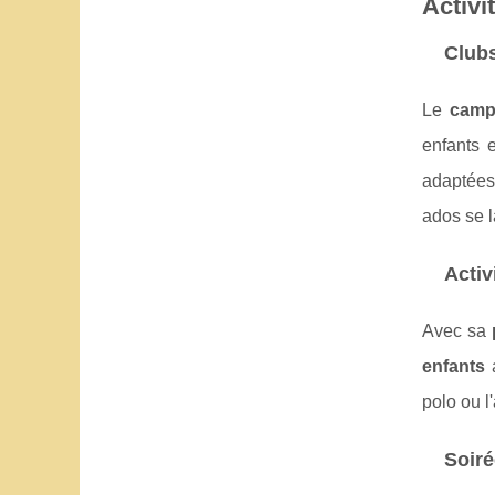
Activi
Clubs
Le
camp
enfants 
adaptées 
ados se l
Activ
Avec sa
enfants
a
polo ou 
Soir