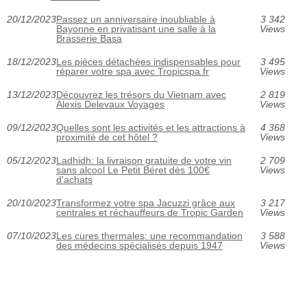
20/12/2023
Passez un anniversaire inoubliable à
3 342
Bayonne en privatisant une salle à la
Views
Brasserie Basa
18/12/2023
Les pièces détachées indispensables pour
3 495
réparer votre spa avec Tropicspa.fr
Views
13/12/2023
Découvrez les trésors du Vietnam avec
2 819
Alexis Delevaux Voyages
Views
09/12/2023
Quelles sont les activités et les attractions à
4 368
proximité de cet hôtel ?
Views
05/12/2023
Ladhidh: la livraison gratuite de votre vin
2 709
sans alcool Le Petit Béret dès 100€
Views
d'achats
20/10/2023
Transformez votre spa Jacuzzi grâce aux
3 217
centrales et réchauffeurs de Tropic Garden
Views
07/10/2023
Les cures thermales: une recommandation
3 588
des médecins spécialisés depuis 1947
Views