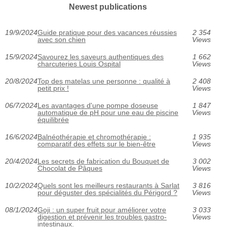
Newest publications
19/9/2024
Guide pratique pour des vacances réussies
2 354
avec son chien
Views
15/9/2024
Savourez les saveurs authentiques des
1 662
charcuteries Louis Ospital
Views
20/8/2024
Top des matelas une personne : qualité à
2 408
petit prix !
Views
06/7/2024
Les avantages d'une pompe doseuse
1 847
automatique de pH pour une eau de piscine
Views
équilibrée
16/6/2024
Balnéothérapie et chromothérapie :
1 935
comparatif des effets sur le bien-être
Views
20/4/2024
Les secrets de fabrication du Bouquet de
3 002
Chocolat de Pâques
Views
10/2/2024
Quels sont les meilleurs restaurants à Sarlat
3 816
pour déguster des spécialités du Périgord ?
Views
08/1/2024
Goji : un super fruit pour améliorer votre
3 033
digestion et prévenir les troubles gastro-
Views
intestinaux.