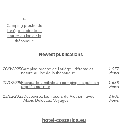
Camping proche de
l'ariège : détente et
nature au lac de la
thésauque
Newest publications
20/3/2025
Camping proche de l'ariège : détente et
1 577
nature au lac de la thésauque
Views
12/1/2025
Escapade familiale au camping les galets à
1 656
argelès-sur-mer
Views
13/12/2023
Découvrez les trésors du Vietnam avec
2 801
Alexis Delevaux Voyages
Views
hotel-costarica.eu