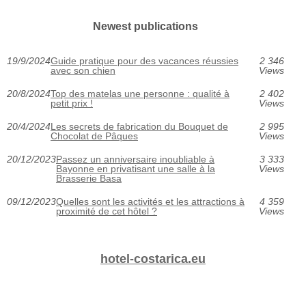
Newest publications
19/9/2024
Guide pratique pour des vacances réussies
2 346
avec son chien
Views
20/8/2024
Top des matelas une personne : qualité à
2 402
petit prix !
Views
20/4/2024
Les secrets de fabrication du Bouquet de
2 995
Chocolat de Pâques
Views
20/12/2023
Passez un anniversaire inoubliable à
3 333
Bayonne en privatisant une salle à la
Views
Brasserie Basa
09/12/2023
Quelles sont les activités et les attractions à
4 359
proximité de cet hôtel ?
Views
hotel-costarica.eu